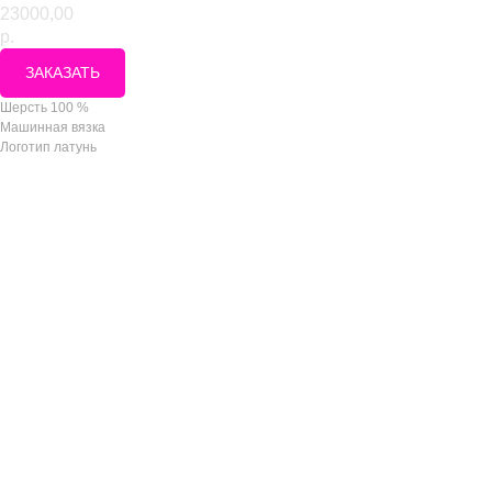
23000,00
р.
ЗАКАЗАТЬ
Шерсть 100 %
Машинная вязка
Логотип латунь