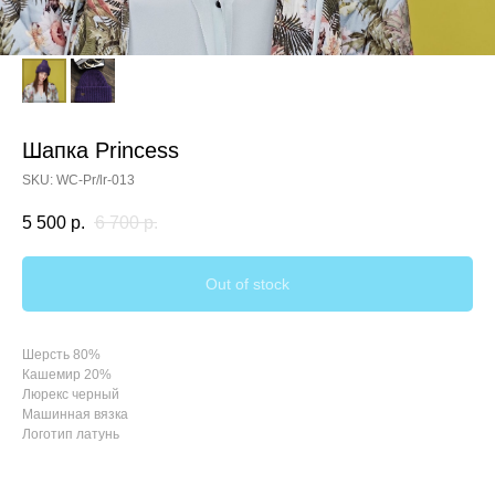
Шапка Princess
SKU:
WC-Pr/lr-013
5 500
р.
6 700
р.
Out of stock
Шерсть 80%
Кашемир 20%
Люрекс черный
Машинная вязка
Логотип латунь